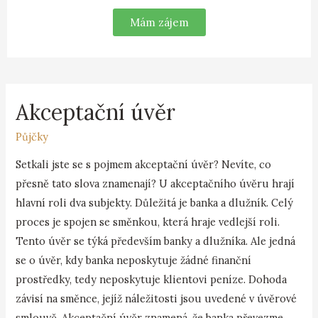
Mám zájem
Akceptační úvěr
Půjčky
Setkali jste se s pojmem akceptační úvěr? Nevíte, co
přesně tato slova znamenají? U akceptačního úvěru hrají
hlavní roli dva subjekty. Důležitá je banka a dlužník. Celý
proces je spojen se směnkou, která hraje vedlejší roli.
Tento úvěr se týká především banky a dlužníka. Ale jedná
se o úvěr, kdy banka neposkytuje žádné finanční
prostředky, tedy neposkytuje klientovi peníze. Dohoda
závisí na směnce, jejíž náležitosti jsou uvedené v úvěrové
smlouvě. Akceptační úvěr znamená, že banka převezme