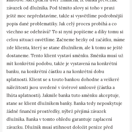
závazek od dlužníka. Pod těmito slovy si toho v praxi
ještě moc nepředstavíme, takže si vysvětlíme podrobnější
popis dané problematiky. Jak celý proces probíhá a co
všechno se odehrává? To si nyní popíšeme a díky tomu si
celou situaci osvětlíme. Začneme hezky od začátku, máme
zde klienta, který se stane dlužníkem, ale k tomu se ještě
dostaneme. Tento klient vystaví směnku. Směnka musí už
mít konkrétní podobu, takže je vystavená na konkrétní
banku, na konkrétní částku a na konkrétní dobu
splatnosti. Klient se s touto bankou dohodne a veškeré
náležitosti jsou uvedené v úvěrové smlouvě (částka a
lhůta splatnosti). Jakmile banka tuto směnku akceptuje,
stane se klient dlužníkem banky. Banka tedy neposkytuje
žádné finanční prostředky, nýbrž přejímá závazek
dlužníka. Banka v tomto ohledu garantuje zaplacení
závazku. Dlužník musí stihnout doložit peníze před