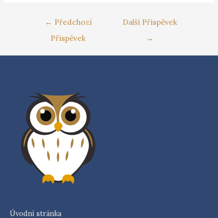
←
Předchozí
Další Příspěvek
Příspěvek
→
Úvodní stránka