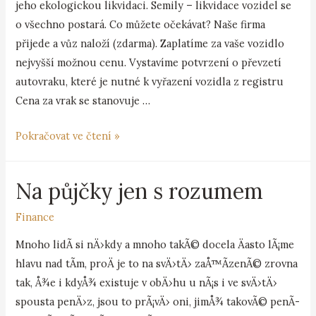
jeho ekologickou likvidaci. Semily – likvidace vozidel se
o všechno postará. Co můžete očekávat? Naše firma
přijede a vůz naloží (zdarma). Zaplatíme za vaše vozidlo
nejvyšší možnou cenu. Vystavíme potvrzení o převzetí
autovraku, které je nutné k vyřazení vozidla z registru
Cena za vrak se stanovuje …
Pokračovat ve čtení »
Na půjčky jen s rozumem
Finance
Mnoho lidÃ­ si nÄ›kdy a mnoho takÃ© docela Äasto lÃ¡me
hlavu nad tÃ­m, proÄ je to na svÄ›tÄ› zaÅ™Ã­zenÃ© zrovna
tak, Å¾e i kdyÅ¾ existuje v obÄ›hu u nÃ¡s i ve svÄ›tÄ›
spousta penÄ›z, jsou to prÃ¡vÄ› oni, jimÅ¾ takovÃ© penÃ­