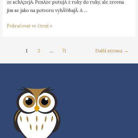
ze schÃ¡zejÃ­. PenÃ­ze putujÃ­ z ruky do ruky, ale zrovna
jim se jako na potvoru vyhÃ½bajÃ­. A …
Pokračovat ve čtení »
1
2
…
71
Další strana
→