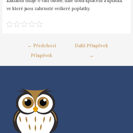
Základní údaje o vaší osobě, dále doba splácení a splátka,
ve které jsou zahrnuté veškeré poplatky.
←
Předchozí
Další Příspěvek
Příspěvek
→