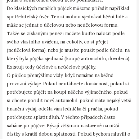
Do klasických menších půjček můžeme přiřadit například
spotřebitelský úvěr. Ten si mohou sjednávat běžní lidé a
může se jednat o účelovou nebo neúčelovou formu.
Takže se získanými penězi můžete buďto naložit podle
svého vlastního uvážení, na cokoliv, co si přejet
(neúčelová forma), nebo je musíte použít podle účelu, na
který byla půjčka sjednaná (koupě automobilu, dovolená).
Existují tedy účelové a neúčelové půjčky.
O půjčce přemýšlíme vždy, když nemáme na běžné
provozní výdaje. Pokud neutáhnete domácnost, pokud si
potřebujete půjčit na koupi něčeho výjimečného, pokud
si chcete pořídit nový automobil, pokud máte nějaký větší
finanční výdaj, odešla vám lednička či pračka, pokud
potřebujete splatit dluh. V těchto případech často
saháme po půjčce. Bývají většinou nastavené na nižší
částky s kratší dobou splatnosti. Pokud bychom mluvili o