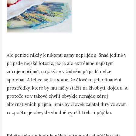
Ale peníze nikdy k nikomu samy nepřijdou. Snad jedině v
případě nějaké loterie, jež je ale extrémně nejistým
zdrojem příjmů, na jaký se v žádném případě nelze
spoléhat. A lehce se tak stane, že člověku jeho finanční
prostředky, které by mu měly stačit na živobytí, dojdou. A
protože se v takové chvíli obvykle nenajde zdroj
alternativních příjmů, jimiž by člověk zalátal díry ve svém
rozpočtu, je obvykle vhodné využít třeba i půjčku.
Když se ale rozhoduje někdo o tom, zda si půjčku vzít