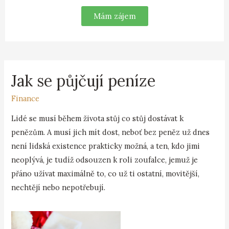
Mám zájem
Jak se půjčují peníze
Finance
Lidé se musí během života stůj co stůj dostávat k
penězům. A musí jich mít dost, neboť bez peněz už dnes
není lidská existence prakticky možná, a ten, kdo jimi
neoplývá, je tudíž odsouzen k roli zoufalce, jemuž je
přáno užívat maximálně to, co už ti ostatní, movitější,
nechtějí nebo nepotřebují.