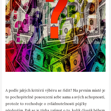
A podle jakých kritérií výběru se řídit? Na prvním místě je
to pochopitelně posouzení sebe sama a svých schopností,
protože to rozhoduje o zvládnutelnosti půjčky
především. Pak se je třeba zajímat o to, kolik člověk během