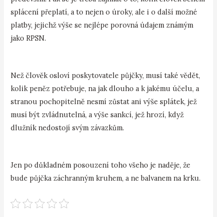
splácení přeplatí, a to nejen o úroky, ale i o další možné
platby, jejichž výše se nejlépe porovná údajem známým
jako RPSN.
Než člověk osloví poskytovatele půjčky, musí také vědět,
kolik peněz potřebuje, na jak dlouho a k jakému účelu, a
stranou pochopitelně nesmí zůstat ani výše splátek, jež
musí být zvládnutelná, a výše sankcí, jež hrozí, když
dlužník nedostojí svým závazkům.
Jen po důkladném posouzení toho všeho je naděje, že
bude půjčka záchranným kruhem, a ne balvanem na krku.