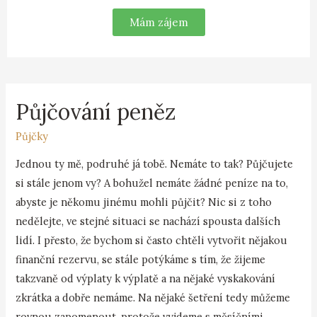
Mám zájem
Půjčování peněz
Půjčky
Jednou ty mě, podruhé já tobě. Nemáte to tak? Půjčujete
si stále jenom vy? A bohužel nemáte žádné peníze na to,
abyste je někomu jinému mohli půjčit? Nic si z toho
nedělejte, ve stejné situaci se nachází spousta dalších
lidí. I přesto, že bychom si často chtěli vytvořit nějakou
finanční rezervu, se stále potýkáme s tím, že žijeme
takzvaně od výplaty k výplatě a na nějaké vyskakování
zkrátka a dobře nemáme. Na nějaké šetření tedy můžeme
rovnou zapomenout, protože vyjdeme s měsíčními