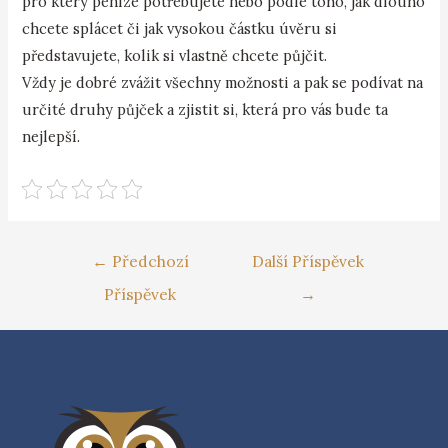
pro který peníze potřebujete nebo podle toho, jak dlouho
chcete splácet či jak vysokou částku úvěru si
představujete, kolik si vlastně chcete půjčit.
Vždy je dobré zvážit všechny možnosti a pak se podívat na
určité druhy půjček a zjistit si, která pro vás bude ta
nejlepší.
←
Předchozí
Další Příspěvek
Příspěvek
→