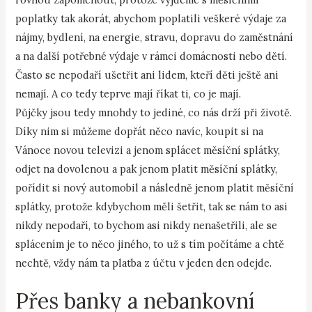
poplatky tak akorát, abychom poplatili veškeré výdaje za
nájmy, bydlení, na energie, stravu, dopravu do zaměstnání
a na další potřebné výdaje v rámci domácnosti nebo dětí.
Často se nepodaří ušetřit ani lidem, kteří děti ještě ani
nemají. A co tedy teprve mají říkat ti, co je mají.
Půjčky jsou tedy mnohdy to jediné, co nás drží při životě.
Díky nim si můžeme dopřát něco navíc, koupit si na
Vánoce novou televizi a jenom splácet měsíční splátky,
odjet na dovolenou a pak jenom platit měsíční splátky,
pořídit si nový automobil a následně jenom platit měsíční
splátky, protože kdybychom měli šetřit, tak se nám to asi
nikdy nepodaří, to bychom asi nikdy nenašetřili, ale se
splácením je to něco jiného, to už s tím počítáme a chtě
nechtě, vždy nám ta platba z účtu v jeden den odejde.
Přes banky a nebankovní