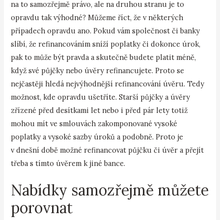
na to samozřejmě právo, ale na druhou stranu je to
opravdu tak výhodné? Můžeme říct, že v některých
případech opravdu ano. Pokud vám společnost či banky
slíbí, že refinancováním sníží poplatky či dokonce úrok,
pak to může být pravda a skutečně budete platit méně,
když své půjčky nebo úvěry refinancujete. Proto se
nejčastěji hledá nejvýhodnější refinancování úvěru. Tedy
možnost, kde opravdu ušetříte. Starší půjčky a úvěry
zřízené před desítkami let nebo i před pár lety totiž
mohou mít ve smlouvách zakomponované vysoké
poplatky a vysoké sazby úroků a podobně. Proto je
v dnešní době možné refinancovat půjčku či úvěr a přejít
třeba s tímto úvěrem k jiné bance.
Nabídky samozřejmě můžete
porovnat