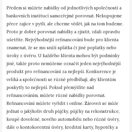
Předem si můžete nabídky od jednotlivých společností a
bankovních institucí samozřejmě porovnat. Nekupujeme
přece zajíce v pytli, ale chceme vědět, jak na tom budeme.
Proto je dobré porovnat nabídky a zjistit, zdali opravdu
ušetříte. Nejvýhodnější refinancování bude pro klienta
znamenat, že se mu sníží splátka či jiné poplatky nebo
úroky z úvěru. U každého klienta mohou být podmínky
jiné, takže proto nemůžeme označit jeden nejvýhodnější
produkt pro refinancování za nejlepší. Konkurence je
veliká a společnosti se různě předbíhají, aby klientům
poskytly to nejlepší. Pokud přemýšlíte nad
refinancováním, můžete různé nabídky porovnat.
Refinancování můžete vyřídit i online. Zároveň se může
jednat o jakýkoliv druh půjčky, půjčky na rekonstrukce,
koupě dovolené, nového automobilu nebo různé úvěry,
dále o kontokorentní úvěry, kreditní karty, hypotéky a