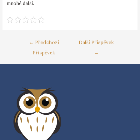
mnohé další.
←
Předchozí
Další Příspěvek
Příspěvek
→