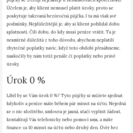
Účelem je, aby klient nemusel platit úroky, proto se
poskytuje takzvaná bezúročná půjčka. I ta má však své
podmínky. Nejdůležitější je, aby si klient pohlídal dobu
splatnosti. Čili dobu, do kdy musí peníze vrátit. Ta je
nesmírně důležitá z toho důvodu, abychom neplatili
zbytečně poplatky navíc, když toto období přesáhneme,
naskočily by nám totiž penále či poplatky nebo právě
úroky.
Úrok 0 %
Líbil by se Vám úrok 0 %? Tyto půjčky si můžete sjednat
kdykoliv a peníze máte během pár minut na účtu. Nejedná
se o nic složitého, smlouva je jasná, stačí vyplnit žádost,
kontaktují Vás telefonicky nebo pomocí sms, a máte
finance za 10 minut na účtu nebo druhý den. Úvěr bez