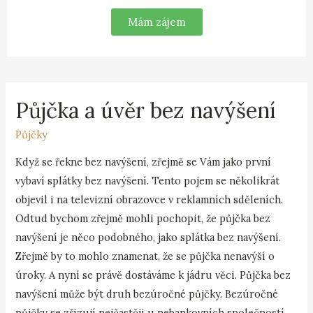
Mám zájem
Půjčka a úvěr bez navýšení
Půjčky
Když se řekne bez navýšení, zřejmě se Vám jako první
vybaví splátky bez navýšení. Tento pojem se několikrát
objevil i na televizní obrazovce v reklamních sděleních.
Odtud bychom zřejmě mohli pochopit, že půjčka bez
navýšení je něco podobného, jako splátka bez navýšení.
Zřejmě by to mohlo znamenat, že se půjčka nenavýší o
úroky. A nyní se právě dostáváme k jádru věci. Půjčka bez
navýšení může být druh bezúročné půjčky. Bezúročné
půjčky se zřizují nejčastěji u nebankovních společností.