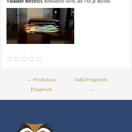
Valašské Meziříčí.
Nebudete věřit, ale i to je možné.
←
Předchozí
Další Příspěvek
Příspěvek
→