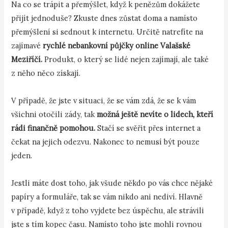
Na co se trápit a přemýšlet, když k penězům dokážete
přijít jednoduše? Zkuste dnes zůstat doma a namísto
přemýšlení si sednout k internetu. Určitě natrefíte na
zajímavé
rychlé nebankovní půjčky online Valašské
Meziříčí.
Produkt, o který se lidé nejen zajímají, ale také
z něho něco získají.
V případě, že jste v situaci, že se vám zdá, že se k vám
všichni otočili zády, tak
možná ještě nevíte o lidech, kteří
rádi finančně pomohou.
Stačí se svěřit přes internet a
čekat na jejich odezvu. Nakonec to nemusí být pouze
jeden.
Jestli máte dost toho, jak všude někdo po vás chce nějaké
papíry a formuláře, tak se vám nikdo ani nediví. Hlavně
v případě, když z toho vyjdete bez úspěchu, ale strávili
jste s tím kopec času. Namísto toho jste mohli rovnou