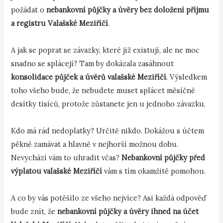
požádat o
nebankovní půjčky a úvěry bez doložení příjmu
a registru Valašské Meziříčí
.
A jak se poprat se závazky, které již existují, ale ne moc
snadno se splácejí? Tam by dokázala zasáhnout
konsolidace půjček a úvěrů valašské Meziříčí
. Výsledkem
toho všeho bude, že nebudete muset splácet měsíčně
desítky tisíců, protože zůstanete jen u jednoho závazku.
Kdo má rád nedoplatky? Určitě nikdo. Dokážou s účtem
pěkně zamávat a hlavně v nejhorší možnou dobu.
Nevychází vám to uhradit včas?
Nebankovní půjčky před
výplatou valašské Meziříčí
vám s tím okamžitě pomohou.
A co by vás potěšilo ze všeho nejvíce? Asi každá odpověď
bude znít, že
nebankovní půjčky a úvěry ihned na účet