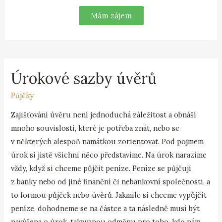
Mám zájem
Úrokové sazby úvěrů
Půjčky
Zajišťování úvěru není jednoduchá záležitost a obnáší
mnoho souvislostí, které je potřeba znát, nebo se
v některých alespoň namátkou zorientovat. Pod pojmem
úrok si jistě všichni něco představíme. Na úrok narazíme
vždy, když si chceme půjčit peníze. Peníze se půjčují
z banky nebo od jiné finanční či nebankovní společnosti, a
to formou půjček nebo úvěrů. Jakmile si chceme vypůjčit
peníze, dohodneme se na částce a ta následně musí být
navýšena o úrok, takzvanou odměnu pro toho, kdo nám