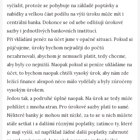
vyčíslit, protože se pohybuje na základě poptávky a
nabídky a velkou část podílu na výši úroku může mít i
centrální banka. Dokonce se od sebe odlišují úrokové
sazby i jednotlivých bankovních institucí.
Při vkládání peněz na účet jsme v opačné situaci. Pokud si
půjčujeme, úroky bychom nejraději do počtů
nezahrnovali, abychom je nemuseli platit, tedy chceme,
aby byly co nejnižší. Naopak pokud si peníze ukládáme na
účet, to bychom naopak chtěli vysoký úrok, aby nám zde
ležící finance alespoň něco málo vydělaly a byly zúročeny
vysokým úrokem.
Jedou tak, a podruhé úplně naopak. Na úrok se tedy může
pohlížet z mnoha stran. Pro úrokové sazby platí to samé.
Některé banky je mohou mít nízké, za to se u nich můžete
stále setkat i s dalšími různými poplatky, zatímco ty, které
je mají vyšší, už například žádné další poplatky zahrnuté