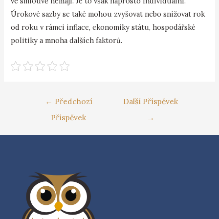
ve smlouvě nemají. Je to však naprosto individuální.
Úrokové sazby se také mohou zvyšovat nebo snižovat rok
od roku v rámci inflace, ekonomiky státu, hospodářské
politiky a mnoha dalších faktorů.
←
Předchozí
Další Příspěvek
Příspěvek
→