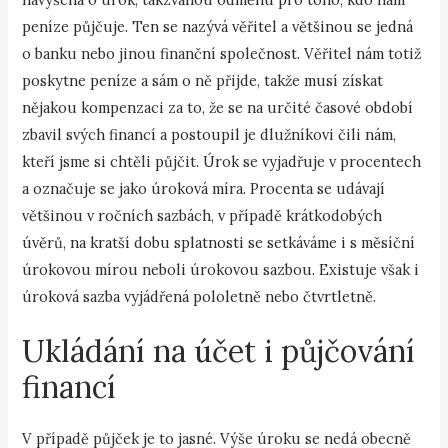
peníze půjčuje. Ten se nazývá věřitel a většinou se jedná
o banku nebo jinou finanční společnost. Věřitel nám totiž
poskytne peníze a sám o ně přijde, takže musí získat
nějakou kompenzaci za to, že se na určité časové období
zbavil svých financí a postoupil je dlužníkovi čili nám,
kteří jsme si chtěli půjčit. Úrok se vyjadřuje v procentech
a označuje se jako úroková míra. Procenta se udávají
většinou v ročních sazbách, v případě krátkodobých
úvěrů, na kratší dobu splatnosti se setkáváme i s měsíční
úrokovou mírou neboli úrokovou sazbou. Existuje však i
úroková sazba vyjádřená pololetně nebo čtvrtletně.
Ukládání na účet i půjčování
financí
V případě půjček je to jasné. Výše úroku se nedá obecně