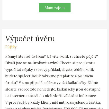
Mám zájem
Výpočet úvěru
Půjčky
Přemýšlíte nad úvěrem? Už víte, kolik si chcete půjčit?
Dívali jste se na úrokové sazby? Chcete si pro jistotu
vypočítat nějaký vzorový příklad, abyste věděli, kolik
budete splácet, kolik takzvaně přeplatíte a při jakém
úroku? V tom případě můžete využít kalkulačky. Žádné
složité vzorce zde nehledejte, kalkulačky jsou dostupné
na internetu a stačí do nich vložit základní informace.
V prvé řadě by každý klient měl mít rozmyšlenou částku,
kterou si chce půjčit. Potřebujete 500 000 Kč na opravdu