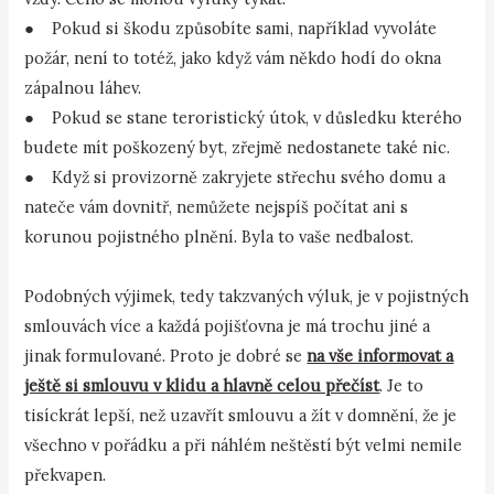
● Pokud si škodu způsobíte sami, například vyvoláte
požár, není to totéž, jako když vám někdo hodí do okna
zápalnou láhev.
● Pokud se stane teroristický útok, v důsledku kterého
budete mít poškozený byt, zřejmě nedostanete také nic.
● Když si provizorně zakryjete střechu svého domu a
nateče vám dovnitř, nemůžete nejspíš počítat ani s
korunou pojistného plnění. Byla to vaše nedbalost.
Podobných výjimek, tedy takzvaných výluk, je v pojistných
smlouvách více a každá pojišťovna je má trochu jiné a
jinak formulované. Proto je dobré se
na vše informovat a
ještě si smlouvu v klidu a hlavně celou přečíst
. Je to
tisíckrát lepší, než uzavřít smlouvu a žít v domnění, že je
všechno v pořádku a při náhlém neštěstí být velmi nemile
překvapen.