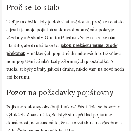
Proč se to stalo
Teď je ta chvíle, kdy je dobré si uvědomit, proč se to stalo
a jestli je moje pojistná smlouva dostatečná a pokryje
všechny mé škody. Ono totiž jedna věc je to, co se nám
ztratilo, ale druhá také to,
jakou překážku musel zloděj
překonat
. V některých pojistných smlouvách totiž vůbec
není pojištění zámků, tedy zábranných prostředků. A
tudíž, ať byly zámky jakkoli drahé, nikdo vám na nové nedá
ani korunu.
Pozor na požadavky pojišťovny
Pojistné smlouvy obsahují i takové části, kde se hovoří o
výlukách. Znamená to, že když si například pojistíme
domácnost, neznamená to, že se to vztahuje na všechno a
vždy. Čeho se mohou výluky týkat: