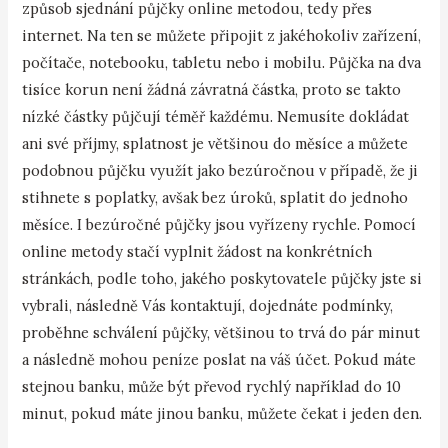
způsob sjednání půjčky online metodou, tedy přes
internet. Na ten se můžete připojit z jakéhokoliv zařízení,
počítače, notebooku, tabletu nebo i mobilu. Půjčka na dva
tisíce korun není žádná závratná částka, proto se takto
nízké částky půjčují téměř každému. Nemusíte dokládat
ani své příjmy, splatnost je většinou do měsíce a můžete
podobnou půjčku využít jako bezúročnou v případě, že ji
stihnete s poplatky, avšak bez úroků, splatit do jednoho
měsíce. I bezúročné půjčky jsou vyřízeny rychle. Pomocí
online metody stačí vyplnit žádost na konkrétních
stránkách, podle toho, jakého poskytovatele půjčky jste si
vybrali, následně Vás kontaktují, dojednáte podmínky,
proběhne schválení půjčky, většinou to trvá do pár minut
a následně mohou peníze poslat na váš účet. Pokud máte
stejnou banku, může být převod rychlý například do 10
minut, pokud máte jinou banku, můžete čekat i jeden den.