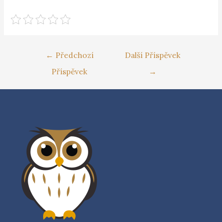
←
Předchozí
Další Příspěvek
Příspěvek
→