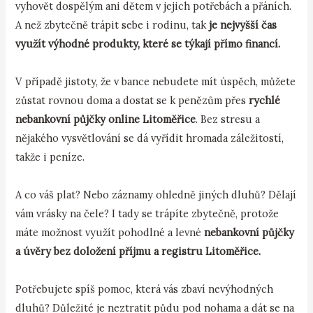
vyhovět dospělým ani dětem v jejich potřebách a přáních.
A než zbytečně trápit sebe i rodinu, tak
je nejvyšší čas
využít výhodné produkty, které se týkají přímo financí.
V případě jistoty, že v bance nebudete mít úspěch, můžete
zůstat rovnou doma a dostat se k penězům přes
rychlé
nebankovní půjčky online Litoměřice
. Bez stresu a
nějakého vysvětlování se dá vyřídit hromada záležitostí,
takže i peníze.
A co váš plat? Nebo záznamy ohledně jiných dluhů? Dělají
vám vrásky na čele? I tady se trápíte zbytečně, protože
máte možnost využít pohodlné a levné
nebankovní půjčky
a úvěry bez doložení příjmu a registru Litoměřice.
Potřebujete spíš pomoc, která vás zbaví nevýhodných
dluhů? Důležité je neztratit půdu pod nohama a dát se na