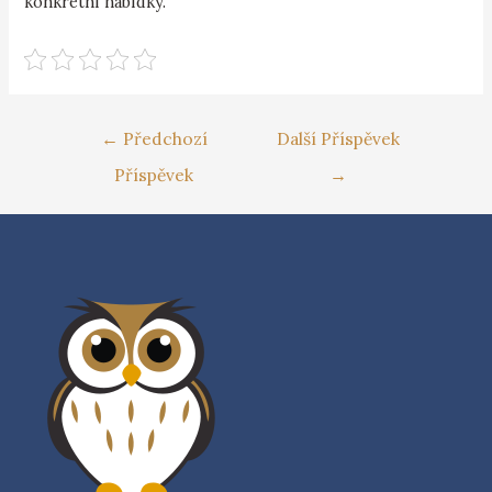
konkrétní nabídky.
←
Předchozí
Další Příspěvek
Příspěvek
→