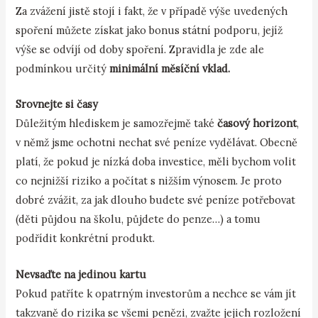
Za zvážení jistě stojí i fakt, že v případě výše uvedených
spoření můžete získat jako bonus státní podporu, jejíž
výše se odvíjí od doby spoření. Zpravidla je zde ale
podmínkou určitý
minimální měsíční vklad.
Srovnejte si časy
Důležitým hlediskem je samozřejmě také
časový horizont
,
v němž jsme ochotni nechat své peníze vydělávat. Obecně
platí, že pokud je nízká doba investice, měli bychom volit
co nejnižší riziko a počítat s nižším výnosem. Je proto
dobré zvážit, za jak dlouho budete své peníze potřebovat
(děti půjdou na školu, půjdete do penze…) a tomu
podřídit konkrétní produkt.
Nevsaďte na jedinou kartu
Pokud patříte k opatrným investorům a nechce se vám jít
takzvaně do rizika se všemi penězi, zvažte jejich rozložení