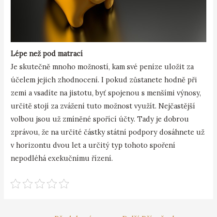
Lépe než pod matrací
Je skutečně mnoho možností, kam své peníze uložit za
účelem jejich zhodnocení. I pokud zůstanete hodně při
zemi a vsadíte na jistotu, byť spojenou s menšími výnosy,
určitě stojí za zvážení tuto možnost využít. Nejčastější
volbou jsou už zmíněné spořící účty. Tady je dobrou
zprávou, že na určité částky státní podpory dosáhnete už
v horizontu dvou let a určitý typ tohoto spoření
nepodléhá exekučnímu řízení.