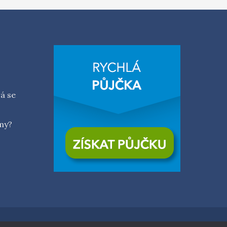
rá se
émy?