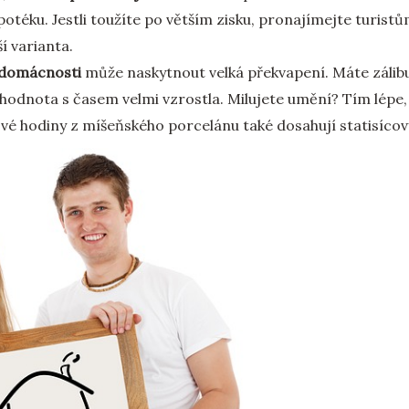
téku. Jestli toužíte po větším zisku, pronajímejte turistům.
ší varianta.
 domácnosti
může naskytnout velká překvapení. Máte zálib
odnota s časem velmi vzrostla. Milujete umění? Tím lépe,
é hodiny z míšeňského porcelánu také dosahují statisícov