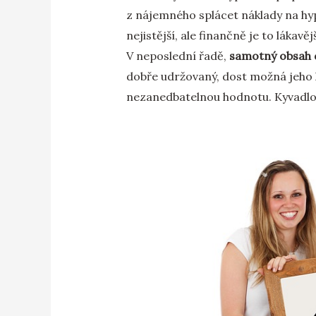
z nájemného splácet náklady na hypo
nejistější, ale finančně je to lákavěj
V neposlední řadě,
samotný obsah
dobře udržovaný, dost možná jeho h
nezanedbatelnou hodnotu. Kyvadlov