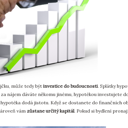
půjčku, může tedy být
investice do budoucnosti
. Splátky hyp
e za nájem dáváte někomu jinému, hypotékou investujete do 
hypotéka dodá jistotu. Když se dostanete do finančních o
 zároveň vám
zůstane určitý kapitál
. Pokud si bydlení prona