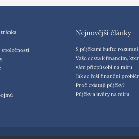
Nejnovější články
stránka
S půjčkami buďte rozumní
 společnosti
Vaše cesta k financím, kte
y
vám přizpůsobí na míru
e
Jak se řeší finanční probl
í
Proč existují půjčky?
Půjčky a úvěry na míru
 pojmů