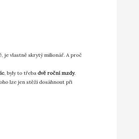
, je vlastně skrytý milionář. A proč
íc
, byly to třeba
dvě roční mzdy
.
Toho lze jen stěží dosáhnout při