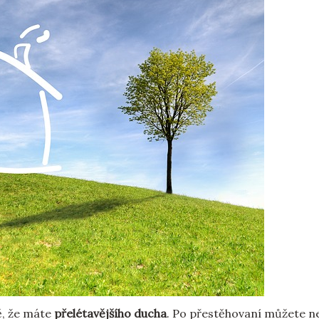
dě, že máte
přelétavějšího ducha
. Po přestěhovaní můžete n