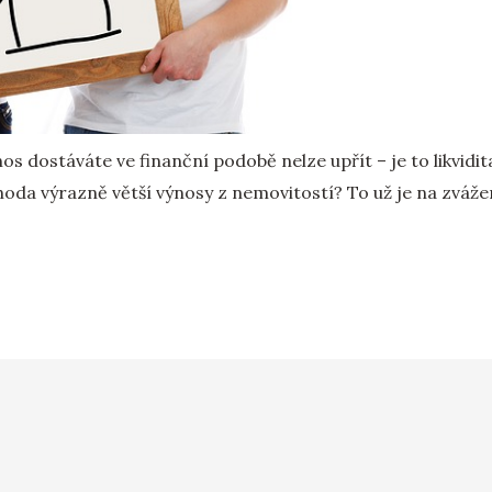
nos dostáváte ve finanční podobě nelze upřít – je to likvidi
výhoda výrazně větší výnosy z nemovitostí? To už je na zváž